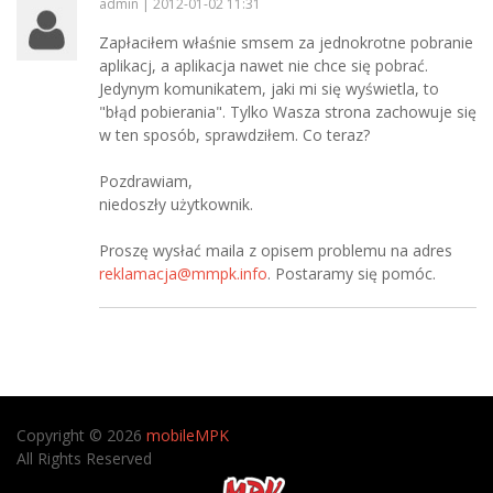
admin | 2012-01-02 11:31
Zapłaciłem właśnie smsem za jednokrotne pobranie
aplikacj, a aplikacja nawet nie chce się pobrać.
Jedynym komunikatem, jaki mi się wyświetla, to
"błąd pobierania". Tylko Wasza strona zachowuje się
w ten sposób, sprawdziłem. Co teraz?
Pozdrawiam,
niedoszły użytkownik.
Proszę wysłać maila z opisem problemu na adres
reklamacja@mmpk.info
. Postaramy się pomóc.
Copyright © 2026
mobileMPK
All Rights Reserved