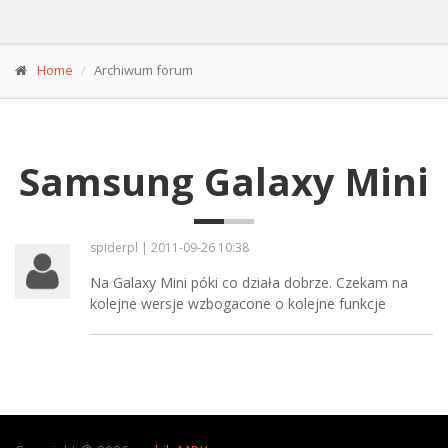
Home
Archiwum forum
Samsung Galaxy Mini
spiderpl | 2011-09-26 10:38
Na Galaxy Mini póki co działa dobrze. Czekam na
kolejne wersje wzbogacone o kolejne funkcje