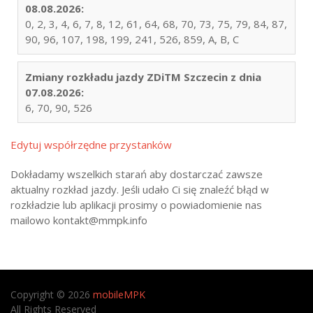
08.08.2026:
0, 2, 3, 4, 6, 7, 8, 12, 61, 64, 68, 70, 73, 75, 79, 84, 87,
90, 96, 107, 198, 199, 241, 526, 859, A, B, C
Zmiany rozkładu jazdy ZDiTM Szczecin z dnia
07.08.2026:
6, 70, 90, 526
Edytuj współrzędne przystanków
Dokładamy wszelkich starań aby dostarczać zawsze
aktualny rozkład jazdy. Jeśli udało Ci się znaleźć błąd w
rozkładzie lub aplikacji prosimy o powiadomienie nas
mailowo kontakt@mmpk.info
Copyright © 2026
mobileMPK
All Rights Reserved