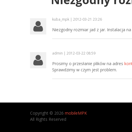
kuba_mpk | 2012-03-21 23:26
Niezgodny rozmiar jad z jar. Instalacja n
admin | 2012-03-22 08:59
Prosimy o przesłanie plików na adres
kon
Sprawdzimy w czym jest problem.
Copyright © 2026
mobileMPK
All Rights Reserved