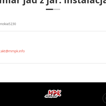
a nokia5230
takt@mmpk.info