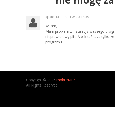
apanasiuk | 2014-06-23 18:35
Witam,
Mam problem z instalacją waszego progra
nieprawidłowy plik. A plik też java tylko 
programu.
Copyright © 2026
mobileMPK
All Rights Reserved