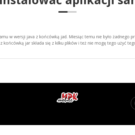
mu w wersji java z końcówką jad. Miesiąc temu nie było żadnego pr
ze z końcówką jar składa się z kilku plików i też nie mogę tego użyć te