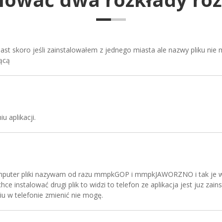
ast skoro jeśli zainstalowałem z jednego miasta ale nazwy pliku nie
jącą
 aplikacji.
mputer pliki nazywam od razu mmpkGOP i mmpkJAWORZNO i tak je wida
chce instalować drugi plik to widzi to telefon ze aplikacja jest juz zai
iu w telefonie zmienić nie mogę.