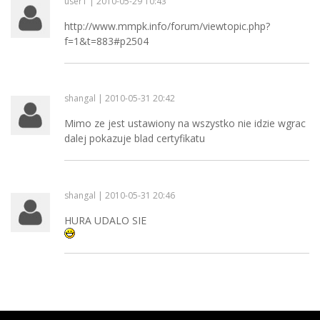
user1 | 2010-05-29 10:43
http://www.mmpk.info/forum/viewtopic.php?
f=1&t=883#p2504
shangal | 2010-05-31 20:42
Mimo ze jest ustawiony na wszystko nie idzie wgrac
dalej pokazuje blad certyfikatu
shangal | 2010-05-31 20:46
HURA UDALO SIE