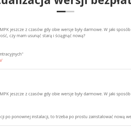
K jeszcze z czasów gdy obie wersje były darmowe. W jaki sposób ją 
wość, czy mam usunąć starą i ściągnąć nową?
ntracyjnych"
n/
K jeszcze z czasów gdy obie wersje były darmowe. W jaki sposób ją 
acji po ponownej instalacji, to trzeba po prostu zainstalować nową we