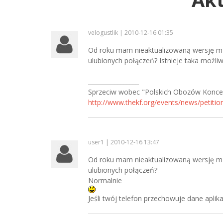
velogustlik | 2010-12-16 01:35
Od roku mam nieaktualizowaną wersję mMP
ulubionych połączeń? Istnieje taka możli
_________________
Sprzeciw wobec "Polskich Obozów Konce
http://www.thekf.org/events/news/petitio
user1 | 2010-12-16 13:47
Od roku mam nieaktualizowaną wersję mMP
ulubionych połączeń?
Normalnie
Jeśli twój telefon przechowuje dane aplik